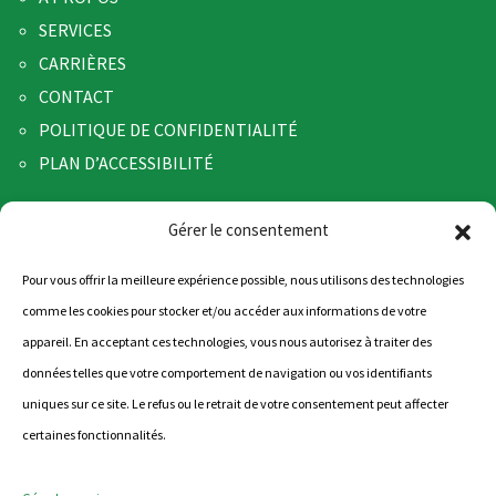
SERVICES
CARRIÈRES
CONTACT
POLITIQUE DE CONFIDENTIALITÉ
PLAN D’ACCESSIBILITÉ
SERVICES
Gérer le consentement
TRANSPORT
Pour vous offrir la meilleure expérience possible, nous utilisons des technologies
ENTREPOSAGE
comme les cookies pour stocker et/ou accéder aux informations de votre
LOGISTIQUE
appareil. En acceptant ces technologies, vous nous autorisez à traiter des
CONTACTEZ-NOUS
données telles que votre comportement de navigation ou vos identifiants
uniques sur ce site. Le refus ou le retrait de votre consentement peut affecter
535 Edward VII Dorval, Quebec,
certaines fonctionnalités.
Canada H9P 1E7
514-636-4672